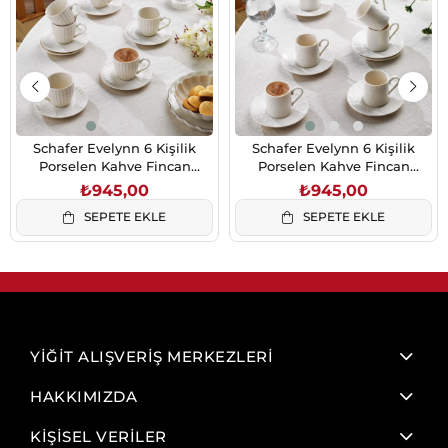
Schafer Evelynn 6 Kişilik
Schafer Evelynn 6 Kişilik
Porselen Kahve Fincan
Porselen Kahve Fincan
Takımı 12 Parça Non04
Takımı 12 Parça Non02
₺945,00
₺945,00
SEPETE EKLE
SEPETE EKLE
YİĞİT ALIŞVERİŞ MERKEZLERİ
HAKKIMIZDA
KİŞİSEL VERİLER