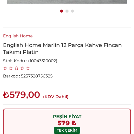
English Home
English Home Marlin 12 Parça Kahve Fincan
Takımı Platin
Stok Kodu
(10043310002)
Barkod
:
5237328756325
₺579,00
(KDV Dahil)
PEŞİN FİYAT
579 ₺
TEK ÇEKİM