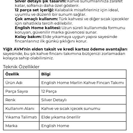
Silver detaylı şık tasarım:
Kahve sunumlarınıza zarafet
katar, sofranızı daha özel gösterir.
12 parça set içeriği:
Kalabalık misafirleriniz için ideal,
uyumlu ve düzenli bir sunum sağlar.
Çok amaçlı kullanım:
Türk kahvesi ve diğer sıcak içecekler
için rahatlıkla tercih edilebilir.
English Home kalitesi:
Uzun süreli kullanımda formunu
koruyan, güvenilir marka güvencesi sunar.
Kolay bakım:
Elde yıkamaya uygun yapısı sayesinde
fincanlarınız ilk günkü şıklığını korur.
Yiğit AVM’nin elden taksit ve kredi kartsız ödeme avantajları
sayesinde, bu şık kahve fincanı takımına bütçenizi zorlamadan
kolayca sahip olabilirsiniz.
Teknik Özellikler
Özellik
Bilgi
Ürün Adı
English Home Marlin Kahve Fincan Takımı
Parça Sayısı
12 Parça
Renk
Silver Detaylı
Kullanım Alanı
Kahve ve sıcak içecek sunumu
Yıkama Talimatı
Elde yıkama önerilir
Marka
English Home