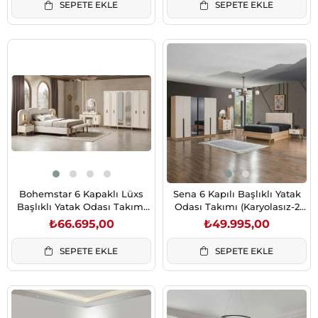
SEPETE EKLE
SEPETE EKLE
Bohemstar 6 Kapaklı Lüxs
Sena 6 Kapılı Başlıklı Yatak
Başlıklı Yatak Odası Takımı
Odası Takımı (Karyolasız-2
(Karyolasız)
Aynalı)
₺66.695,00
₺49.995,00
SEPETE EKLE
SEPETE EKLE