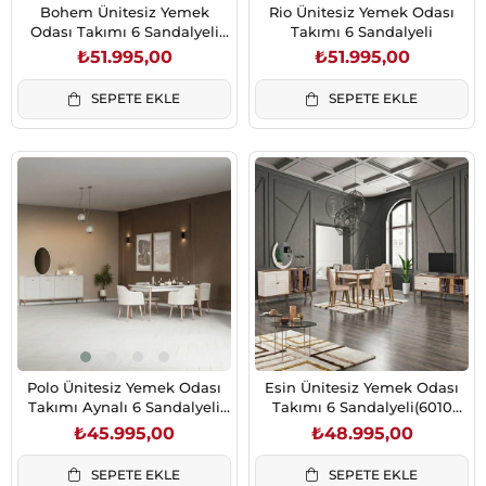
Bohem Ünitesiz Yemek
Rio Ünitesiz Yemek Odası
Odası Takımı 6 Sandalyeli
Takımı 6 Sandalyeli
(6010 Gözde Sandalye)
₺51.995,00
₺51.995,00
SEPETE EKLE
SEPETE EKLE
Polo Ünitesiz Yemek Odası
Esin Ünitesiz Yemek Odası
Takımı Aynalı 6 Sandalyeli
Takımı 6 Sandalyeli(6010
Krem
Gözde Sand.T.Meşe)
₺45.995,00
₺48.995,00
SEPETE EKLE
SEPETE EKLE