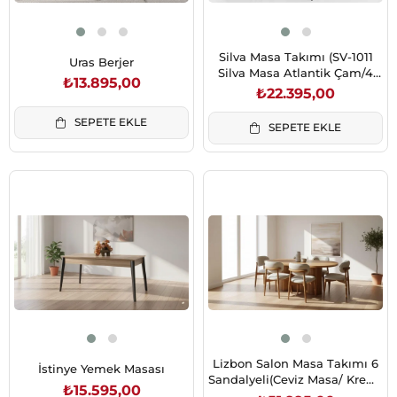
Silva Masa Takımı (SV-1011
Uras Berjer
Silva Masa Atlantik Çam/4
₺13.895,00
Ad.KS-233 Kuşaklı Sandalye
₺22.395,00
BF-19)
SEPETE EKLE
SEPETE EKLE
Lizbon Salon Masa Takımı 6
İstinye Yemek Masası
Sandalyeli(Ceviz Masa/ Krem-
₺15.595,00
Ceviz Sand.)