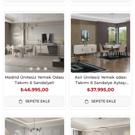
Madrid Ünitesiz Yemek Odası
Asil Ünitesiz Yemek odası
Takımı 6 Sandalyeli
Takımı 6 Sandalye Aytaşı
(6010 Gözde Sand)
₺46.995,00
₺37.995,00
SEPETE EKLE
SEPETE EKLE