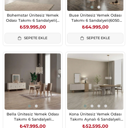
Bohemstar Ünitesiz Yemek
Buse Ünitesiz Yemek Odası
Odası Takımı 6 Sandalyeli(4
Takımı 6 Sandalyeli(6050
Ayaklı Masa)
Buse Sand.)
₺59.995,00
₺64.995,00
SEPETE EKLE
SEPETE EKLE
Bella Ünitesiz Yemek Odası
Kona Ünitesiz Yemek Odası
Takımı 6 Sandalyeli
Takımı Aynalı 6 Sandalyeli
(Sehpasız)
Krem
₺47.995,00
₺52.595,00