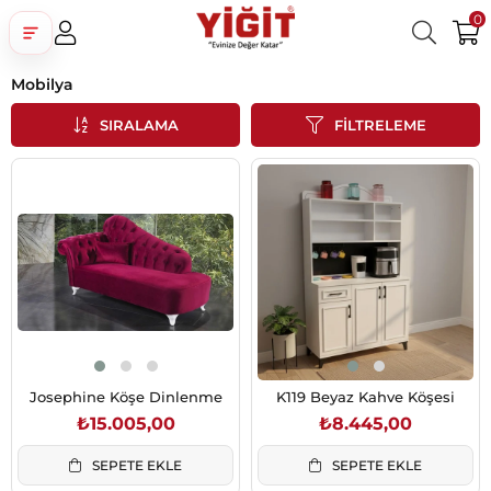
0
Mobilya
Üye Girişi
Üye Ol
Facebook İle Bağlan
SIRALAMA
FILTRELEME
Google İle Bağlan
Josephine Köşe Dinlenme
K119 Beyaz Kahve Köşesi
₺15.005,00
₺8.445,00
SEPETE EKLE
SEPETE EKLE